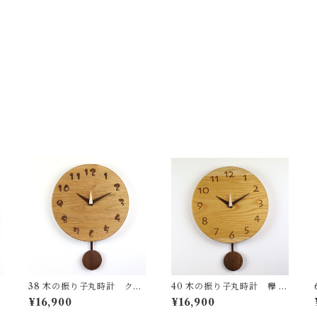
38 木の振り子丸時計 クル
40 木の振り子丸時計 欅 国
ナ
ミ 国産 一点物 SWING オ
産 一点物 SWING オリジナ
¥16,900
¥16,900
リジナル 無垢 新築祝い 結婚
ル 無垢 新築祝い 結婚祝い