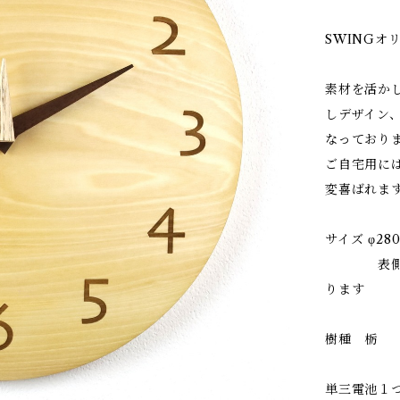
SWINGオ
素材を活か
しデザイン
なっており
ご自宅用に
変喜ばれま
サイズ φ280
表側はゆ
ります
樹種 栃
単三電池１