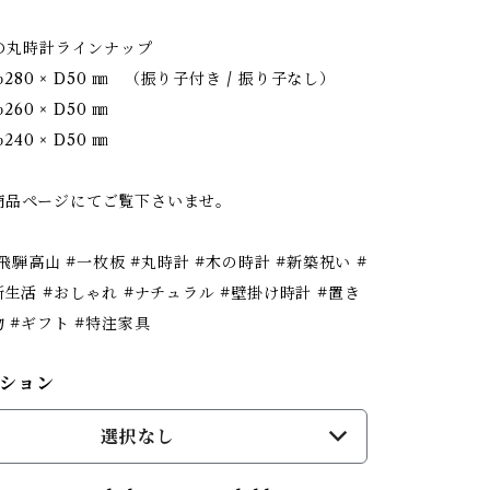
Gの丸時計ラインナップ
 φ280 × D50 ㎜ （振り子付き / 振り子なし）
φ260 × D50 ㎜
φ240 × D50 ㎜
商品ページにてご覧下さいませ。
#飛騨高山 #一枚板 #丸時計 #木の時計 #新築祝い #
新生活 #おしゃれ #ナチュラル #壁掛け時計 #置き
物 #ギフト #特注家具
ション
選択なし