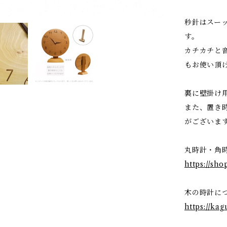
秒針はスー
す。
カチカチと
もお使い頂
裏に壁掛け
また、置き
がございま
丸時計・角
https://sh
木の時計に
https://ka