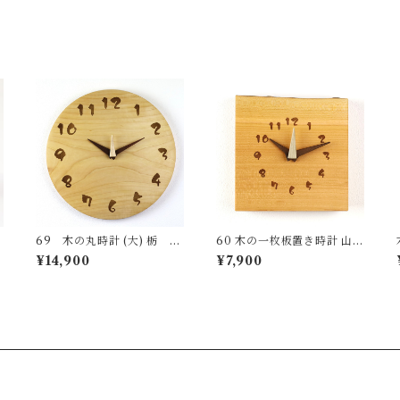
祝い ナチュラル made in Ja
ナチュラル made in Japan
pan made in Hida Takaya
made in Hida Takayama
ma
69 木の丸時計 (大) 栃
60 木の一枚板置き時計 山桜
国産 一点物 SWING オリジ
国産 一点物 SWING オリジ
¥14,900
¥7,900
ナル 無垢 新築祝い 結婚祝い
ナル 無垢 新築祝い 結婚祝い
i
ナチュラル made in Japan
ナチュラル made in Japan
made in Hida Takayama
made in Hida Takayama