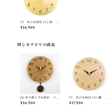
74 木の丸時計 (大) 栃 国
産 一点物 SWING オリジナ
¥14,900
ル 無垢 新築祝い 結婚祝い
ナチュラル made in Japan
made in Hida Takayama
同じカテゴリの商品
36 木の振り子丸時計 クル
70 木の丸時計 (大) 楓 国
ミ 国産 一点物 SWING オ
産 一点物 SWING オリジ
¥16,900
¥17,900
リジナル 無垢 新築祝い 結婚
ル 無垢 新築祝い 結婚祝い