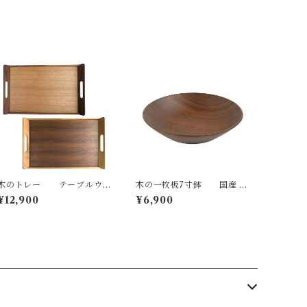
ナチュラル made in Japan
ュラル made in Japan mad
made in Hida Takayama
e in Hida Takayama
木のトレー テーブルウ
木の一枚板7寸鉢 国産 一
ェア 国産 一点物 オリジナル
点物 SWING オリジナル テ
¥12,900
¥6,900
無垢 ナチュラル made in Ja
ーブルウェア 木の器 無垢 ナ
pan made in Hida Takaya
チュラル made in Japan ma
ma
de in Hida Takayama