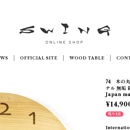
EWS
OFFICIAL SITE
WOOD TABLE
CON
74 木の丸
ナル 無垢 
Japan m
¥14,90
残り1点
Internatio