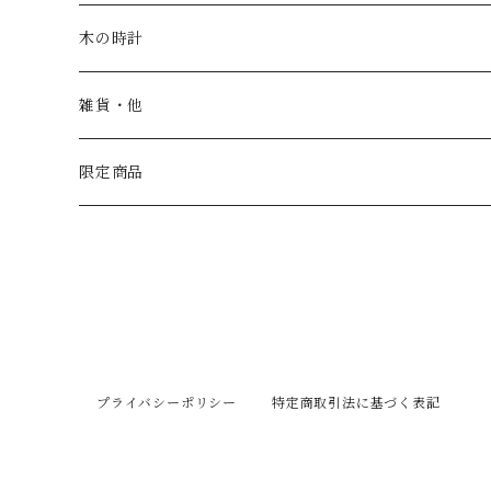
お皿・鉢
木の時計
カップ
一枚板時計
雑貨・他
トレー
振り子時計
こども家具
限定商品
汁椀
丸時計
茶碗
角時計
コースター
置き時計
プライバシーポリシー
特定商取引法に基づく表記
はし置き
壁掛け時計