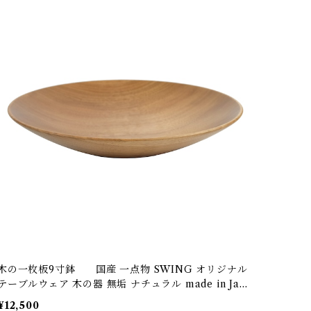
木の一枚板9寸鉢 国産 一点物 SWING オリジナル
テーブルウェア 木の器 無垢 ナチュラル made in Japa
n made in Hida Takayama
¥12,500