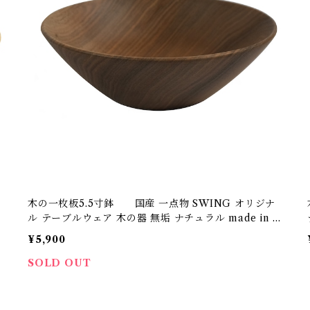
木の一枚板5.5寸鉢 国産 一点物 SWING オリジナ
ル テーブルウェア 木の器 無垢 ナチュラル made in J
apan made in Hida Takayama
¥5,900
SOLD OUT