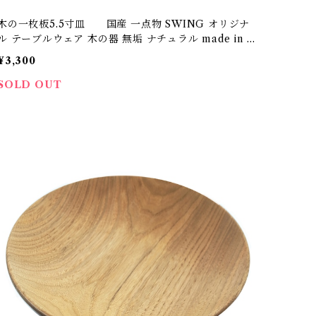
木の一枚板5.5寸皿 国産 一点物 SWING オリジナ
ル テーブルウェア 木の器 無垢 ナチュラル made in J
apan made in Hida Takayama
¥3,300
SOLD OUT