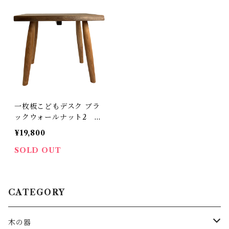
一枚板こどもデスク ブラ
ックウォールナット2
国産 一点物 SWING オリ
¥19,800
ジナル 子ども キッズ ベビ
ー 子ども家具 無垢 ナチュ
SOLD OUT
ラル made in Japan mad
e in Hida Takayama
CATEGORY
木の器