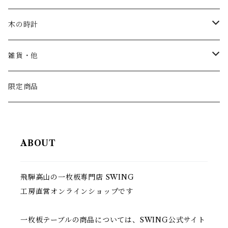
お皿・鉢
木の時計
カップ
一枚板時計
雑貨・他
トレー
振り子時計
こども家具
限定商品
汁椀
丸時計
ABOUT
茶碗
角時計
飛騨高山の一枚板専門店 SWING
コースター
置き時計
工房直営オンラインショップです
はし置き
壁掛け時計
一枚板テーブルの商品については、SWING公式サイト