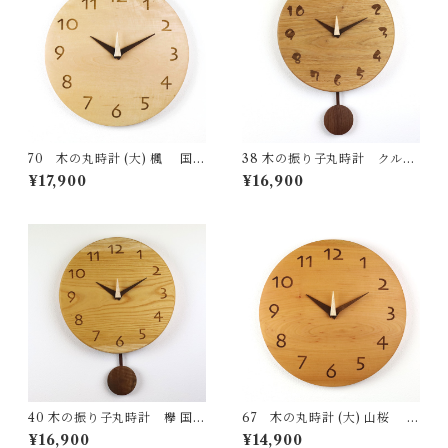
70 木の丸時計 (大) 楓 国産
38 木の振り子丸時計 クルミ
一点物 SWING オリジナル 無
国産 一点物 SWING オリジナ
¥17,900
¥16,900
垢 新築祝い 結婚祝い ナチュラ
ル 無垢 新築祝い 結婚祝い ナ
ル made in Japan made in Hi
チュラル made in Japan mad
da Takayama
e in Hida Takayama
40 木の振り子丸時計 欅 国産
67 木の丸時計 (大) 山桜 国
一点物 SWING オリジナル 無
産 一点物 SWING オリジナル
¥16,900
¥14,900
垢 新築祝い 結婚祝い ナチュラ
無垢 新築祝い 結婚祝い ナチュ