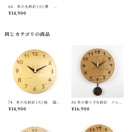
66 木の丸時計 (大) 栗 国
産 一点物 SWING オリジナル
¥14,900
無垢 新築祝い 結婚祝い ナチュ
ラル made in Japan made in
Hida Takayama
同じカテゴリの商品
74 木の丸時計 (大) 栃 国産
36 木の振り子丸時計 クルミ
一点物 SWING オリジナル 無
国産 一点物 SWING オリジナ
¥14,900
¥16,900
垢 新築祝い 結婚祝い ナチュラ
ル 無垢 新築祝い 結婚祝い ナ
ル made in Japan made in Hi
チュラル made in Japan mad
da Takayama
e in Hida Takayama