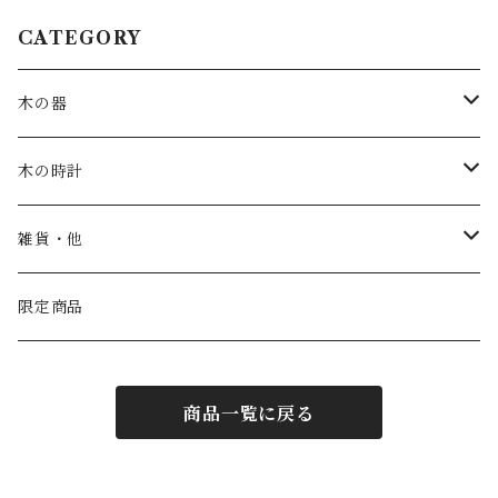
CATEGORY
木の器
お皿・鉢
木の時計
カップ
一枚板時計
雑貨・他
トレー
振り子時計
こども家具
限定商品
汁椀
丸時計
商品一覧に戻る
茶碗
角時計