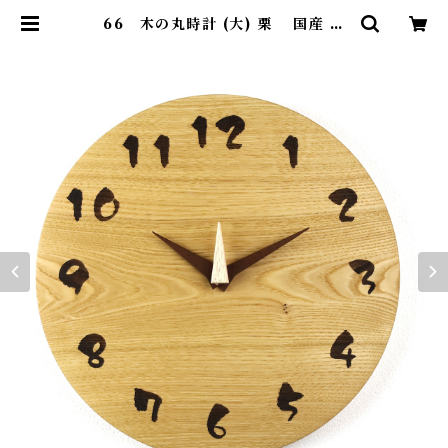
66 木の丸時計 (大) 栗 国産 一
点物 SWING オリジナル 無垢 新
築祝い 結婚祝い ナチュラル made
in Japan made in Hida Takay
ama | SWING ONLINE SHOP