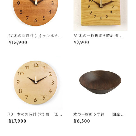
47 木の丸時計 (小) ケンポナシ
61 木の一枚板置き時計 栗 国
国産 一点物 SWING オリジナ
産 一点物 SWING オリジナル
¥15,900
¥7,900
ル 無垢 新築祝い 結婚祝い ナ
無垢 新築祝い 結婚祝い ナチュ
チュラル made in Japan mad
ラル made in Japan made in
e in Hida Takayama
Hida Takayama
70 木の丸時計 (大) 楓 国産
木の一枚板６寸鉢 国産 一
一点物 SWING オリジナル 無
点物 SWING オリジナル テー
¥17,900
¥6,500
垢 新築祝い 結婚祝い ナチュラ
ブルウェア 木の器 無垢 ナチュ
ル made in Japan made in Hi
ラル made in Japan made in
da Takayama
Hida Takayama