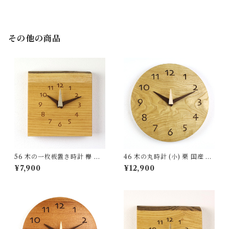
ル made in Japan made in Hi
ラル made in Japan made in
da Takayama
Hida Takayama
その他の商品
56 木の一枚板置き時計 欅 国
46 木の丸時計 (小) 栗 国産 一
産 一点物 SWING オリジナル
点物 SWING オリジナル 無垢
¥7,900
¥12,900
無垢 新築祝い 結婚祝い ナチュ
新築祝い 結婚祝い ナチュラル
ラル made in Japan made in
made in Japan made in Hida
Hida Takayama
Takayama