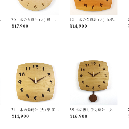
70 木の丸時計 (大) 楓 国
72 木の角時計 (大) 山桜
ナ
産 一点物 SWING オリジナ
国産 一点物 SWING オリジ
¥17,900
¥14,900
ル 無垢 新築祝い 結婚祝い
ナル 無垢 新築祝い 結婚祝い
ナチュラル made in Japan
ナチュラル made in Japan
made in Hida Takayama
made in Hida Takayama
71 木の角時計 (大) 栗 国産
39 木の振り子丸時計 クル
ナ
一点物 SWING オリジナル
ミ 国産 一点物 SWING オ
¥14,900
¥16,900
無垢 新築祝い 結婚祝い ナチ
リジナル 無垢 新築祝い 結婚
ュラル made in Japan mad
祝い ナチュラル made in Ja
e in Hida Takayama
pan made in Hida Takaya