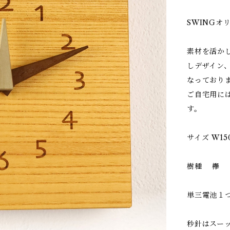
SWINGオ
素材を活か
しデザイン
なっており
ご自宅用に
す。
サイズ W150 
樹種 欅
単三電池１
秒針はスー