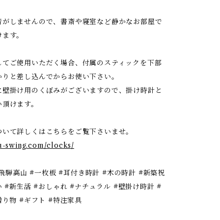
音がしませんので、書斎や寝室など静かなお部屋で
けます。
してご使用いただく場合、付属のスティックを下部
かりと差し込んでからお使い下さい。
に壁掛け用のくぼみがございますので、掛け時計と
い頂けます。
ついて詳しくはこちらをご覧下さいませ。
gu-swing.com/clocks/
#飛騨高山 #一枚板 #耳付き時計 #木の時計 #新築祝
い #新生活 #おしゃれ #ナチュラル #壁掛け時計 #
贈り物 #ギフト #特注家具