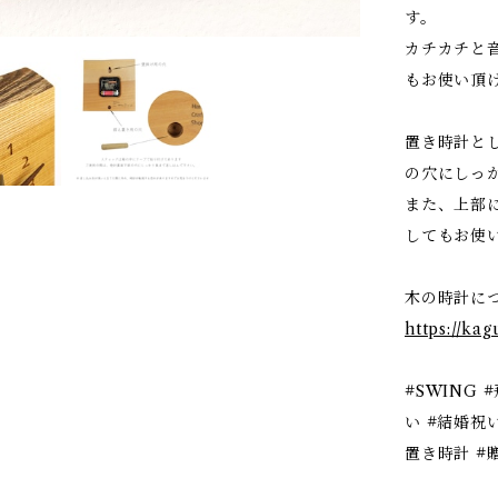
す。
カチカチと
もお使い頂
置き時計と
の穴にしっ
また、上部
してもお使
木の時計に
https://ka
#SWING 
い #結婚祝
置き時計 #