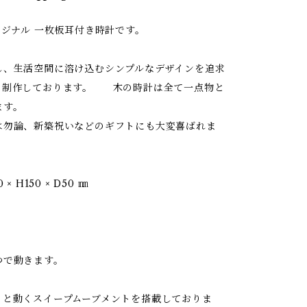
リジナル 一枚板耳付き時計です。
し、生活空間に溶け込むシンプルなデザインを追求
、制作しております。 木の時計は全て一点物と
ます。
は勿論、新築祝いなどのギフトにも大変喜ばれま
× H150 × D50 ㎜
つで動きます。
ッと動くスイープムーブメントを搭載しておりま