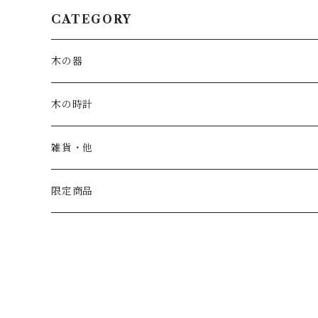
CATEGORY
木の器
お皿・鉢
木の時計
カップ
一枚板時計
雑貨・他
トレー
振り子時計
こども家具
限定商品
汁椀
丸時計
茶碗
角時計