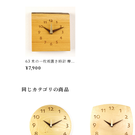
63 木の一枚板置き時計 欅
国産 一点物 SWING オリジ
¥7,900
ナル 無垢 新築祝い 結婚祝い
ナチュラル made in Japan
made in Hida Takayama
同じカテゴリの商品