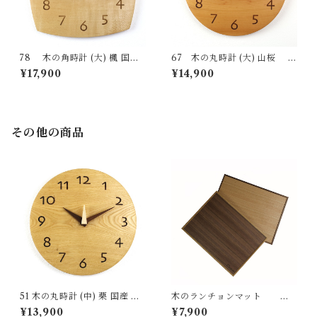
78 木の角時計 (大) 楓 国産
67 木の丸時計 (大) 山桜 国
一点物 SWING オリジナル 無
産 一点物 SWING オリジナル
¥17,900
¥14,900
垢 新築祝い 結婚祝い ナチュラ
無垢 新築祝い 結婚祝い ナチュ
ル made in Japan made in Hi
ラル made in Japan made in
da Takayama
Hida Takayama
その他の商品
51 木の丸時計 (中) 栗 国産 一
木のランチョンマット
点物 SWING オリジナル 無垢
テーブルウェア 国産 一点物 オ
¥13,900
¥7,900