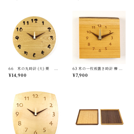
新築祝い 結婚祝い ナチュラル
リジナル 無垢 ナチュラル ma
made in Japan made in Hida
de in Japan made in Hida Ta
Takayama
kayama
66 木の丸時計 (大) 栗 国
63 木の一枚板置き時計 欅 国
産 一点物 SWING オリジナル
産 一点物 SWING オリジナル
¥14,900
¥7,900
無垢 新築祝い 結婚祝い ナチュ
無垢 新築祝い 結婚祝い ナチュ
ラル made in Japan made in
ラル made in Japan made in
Hida Takayama
Hida Takayama