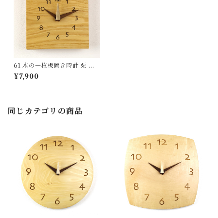
61 木の一枚板置き時計 栗 国
産 一点物 SWING オリジナル
¥7,900
無垢 新築祝い 結婚祝い ナチュ
ラル made in Japan made in
Hida Takayama
同じカテゴリの商品