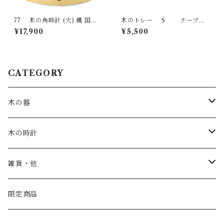
77 木の角時計 (大) 楓 国産
木のトレー S テーブル
一点物 SWING オリジナル 無
ウェア 国産 一点物 オリジナル
¥17,900
¥5,500
垢 新築祝い 結婚祝い ナチュラ
無垢 ナチュラル made in Japa
ル made in Japan made in Hi
n made in Hida Takayama
da Takayama
CATEGORY
木の器
お皿・鉢
木の時計
カップ
一枚板時計
雑貨・他
トレー
振り子時計
こども家具
限定商品