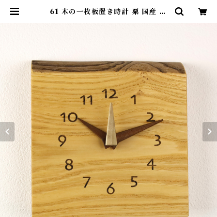
61 木の一枚板置き時計 栗 国産 一
点物 SWING オリジナル 無垢 新
築祝い 結婚祝い ナチュラル made
in Japan made in Hida Takay
ama | SWING ONLINE SHOP