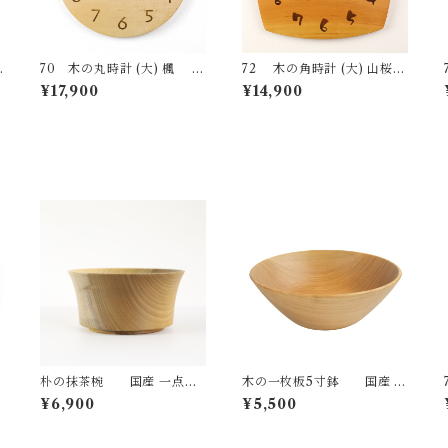
70 木の丸時計 (大) 楓 国
72 木の角時計 (大) 山桜
ナ
産 一点物 SWING オリジナ
国産 一点物 SWING オリジ
¥17,900
¥14,900
ル 無垢 新築祝い 結婚祝い
ナル 無垢 新築祝い 結婚祝い
ナチュラル made in Japan
ナチュラル made in Japan
made in Hida Takayama
made in Hida Takayama
朴の抹茶椀 国産 一点物
木の一枚板5寸鉢 国産 一
SWING オリジナル テーブ
点物 SWING オリジナル テ
¥6,900
¥5,500
チ
ルウェア 木の器 無垢 ナチュ
ーブルウェア 木の器 無垢 ナ
ラル made in Japan made i
チュラル made in Japan ma
n Hida Takayama
de in Hida Takayama