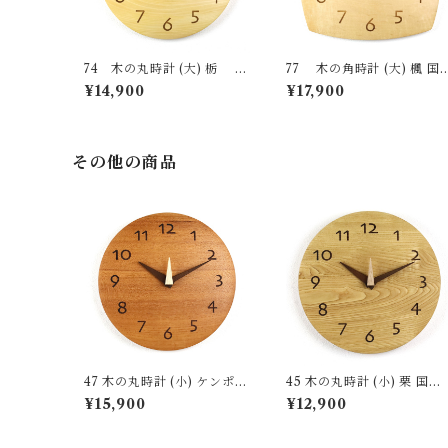
74 木の丸時計 (大) 栃 国
77 木の角時計 (大) 楓 国
産 一点物 SWING オリジナ
産 一点物 SWING オリジ
¥14,900
¥17,900
ル 無垢 新築祝い 結婚祝い
ル 無垢 新築祝い 結婚祝い
ナチュラル made in Japan
ナチュラル made in Japan
made in Hida Takayama
made in Hida Takayama
その他の商品
47 木の丸時計 (小) ケンポナ
45 木の丸時計 (小) 栗 国産
シ 国産 一点物 SWING オ
一点物 SWING オリジナル
¥15,900
¥12,900
リジナル 無垢 新築祝い 結婚
無垢 新築祝い 結婚祝い ナ
祝い ナチュラル made in Ja
ュラル made in Japan mad
pan made in Hida Takaya
e in Hida Takayama