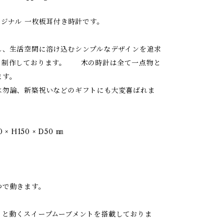
リジナル 一枚板耳付き時計です。
し、生活空間に溶け込むシンプルなデザインを追求
、制作しております。 木の時計は全て一点物と
ます。
は勿論、新築祝いなどのギフトにも大変喜ばれま
× H150 × D50 ㎜
つで動きます。
ッと動くスイープムーブメントを搭載しておりま