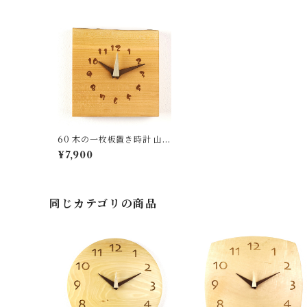
60 木の一枚板置き時計 山桜
国産 一点物 SWING オリジ
¥7,900
ナル 無垢 新築祝い 結婚祝い
ナチュラル made in Japan
made in Hida Takayama
同じカテゴリの商品