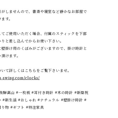
音がしませんので、書斎や寝室など静かなお部屋で
けます。
してご使用いただく場合、付属のスティックを下部
かりと差し込んでからお使い下さい。
に壁掛け用のくぼみがございますので、掛け時計と
い頂けます。
ついて詳しくはこちらをご覧下さいませ。
gu-swing.com/clocks/
#飛騨高山 #一枚板 #耳付き時計 #木の時計 #新築祝
い #新生活 #おしゃれ #ナチュラル #壁掛け時計 #
贈り物 #ギフト #特注家具