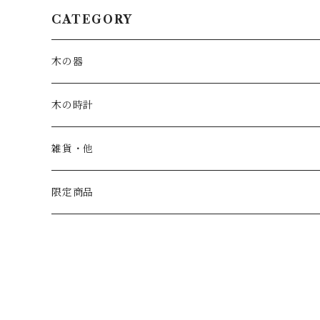
ma
CATEGORY
木の器
お皿・鉢
木の時計
カップ
一枚板時計
雑貨・他
トレー
振り子時計
こども家具
限定商品
汁椀
丸時計
茶碗
角時計