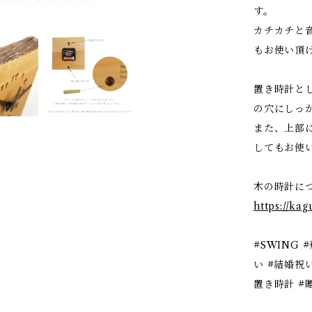
す。
カチカチと
もお使い頂
置き時計と
の穴にしっ
また、上部
してもお使
木の時計に
https://ka
#SWING 
い #結婚祝
置き時計 #