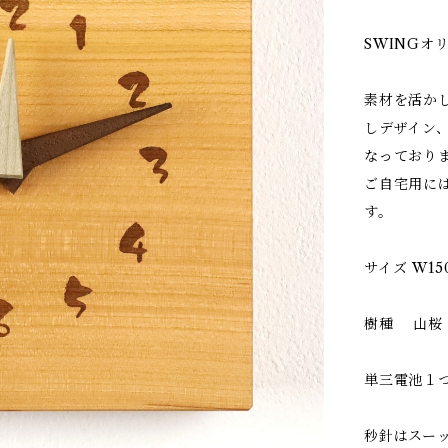
SWINGオ
素材を活か
しデザイン
なっており
ご自宅用に
す。
サイズ W150 
樹種 山桜
単三電池１
秒針はスー