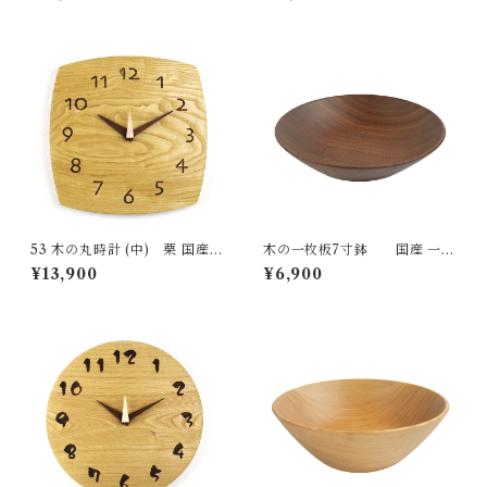
無垢 新築祝い 結婚祝い ナチュ
垢 新築祝い 結婚祝い ナチュラ
ラル made in Japan made in
ル made in Japan made in Hi
Hida Takayama
da Takayama
53 木の丸時計 (中) 栗 国産
木の一枚板7寸鉢 国産 一点
一点物 SWING オリジナル 無
物 SWING オリジナル テーブ
¥13,900
¥6,900
垢 新築祝い 結婚祝い ナチュラ
ルウェア 木の器 無垢 ナチュラ
ル made in Japan made in Hi
ル made in Japan made in Hi
da Takayama
da Takayama