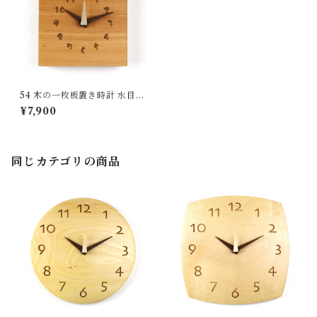
54 木の一枚板置き時計 水目桜
国産 一点物 SWING オリジナ
¥7,900
ル 無垢 新築祝い 結婚祝い ナ
チュラル made in Japan mad
e in Hida Takayama
同じカテゴリの商品