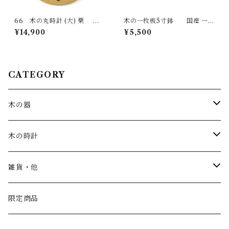
66 木の丸時計 (大) 栗 国
木の一枚板5寸鉢 国産 一点
産 一点物 SWING オリジナル
物 SWING オリジナル テーブ
¥14,900
¥5,500
無垢 新築祝い 結婚祝い ナチュ
ルウェア 木の器 無垢 ナチュラ
ラル made in Japan made in
ル made in Japan made in Hi
Hida Takayama
da Takayama
CATEGORY
木の器
お皿・鉢
木の時計
カップ
一枚板時計
雑貨・他
トレー
振り子時計
こども家具
限定商品