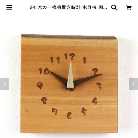
54 木の一枚板置き時計 水目桜 国産
一点物 SWING オリジナル 無垢
新築祝い 結婚祝い ナチュラル mad
e in Japan made in Hida Tak
ayama | SWING ONLINE SH
OP