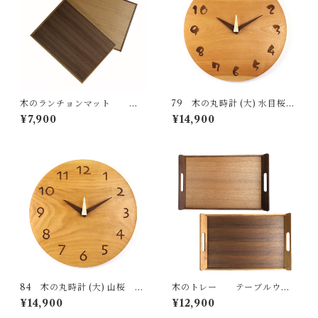
木のランチョンマット
79 木の丸時計 (大) 水目桜
テーブルウェア 国産 一点物 オ
国産 一点物 SWING オリジナ
¥7,900
¥14,900
リジナル 無垢 ナチュラル ma
ル 無垢 新築祝い 結婚祝い ナ
de in Japan made in Hida Ta
チュラル made in Japan mad
kayama
e in Hida Takayama
84 木の丸時計 (大) 山桜
木のトレー テーブルウェ
国産 一点物 SWING オリジナ
ア 国産 一点物 オリジナル 無
¥14,900
¥12,900
ル 無垢 新築祝い 結婚祝い ナ
垢 ナチュラル made in Japan