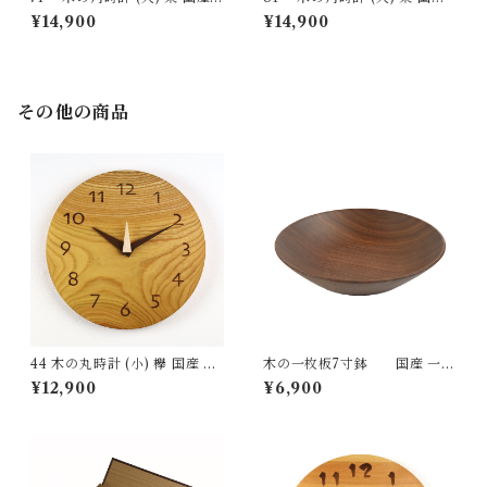
一点物 SWING オリジナル 無
一点物 SWING オリジナル 無
¥14,900
¥14,900
垢 新築祝い 結婚祝い ナチュラ
垢 新築祝い 結婚祝い ナチュラ
ル made in Japan made in Hi
ル made in Japan made in Hi
da Takayama
da Takayama
その他の商品
44 木の丸時計 (小) 欅 国産 一
木の一枚板7寸鉢 国産 一点
点物 SWING オリジナル 無垢
物 SWING オリジナル テーブ
¥12,900
¥6,900
新築祝い 結婚祝い ナチュラル
ルウェア 木の器 無垢 ナチュラ
made in Japan made in Hida
ル made in Japan made in Hi
Takayama
da Takayama