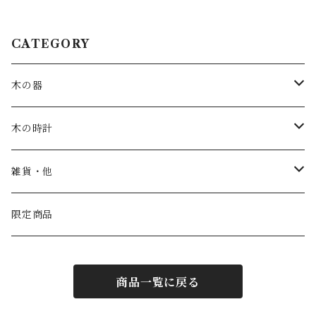
チュラル made in Japan mad
made in Hida Takayama
e in Hida Takayama
CATEGORY
木の器
お皿・鉢
木の時計
カップ
一枚板時計
雑貨・他
トレー
振り子時計
こども家具
限定商品
汁椀
丸時計
商品一覧に戻る
茶碗
角時計