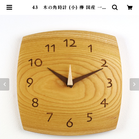
43 木の角時計 (小) 欅 国産 一点
物 SWING オリジナル 無垢 新築
祝い 結婚祝い ナチュラル made i
n Japan made in Hida Takay
ama | SWING ONLINE SHOP