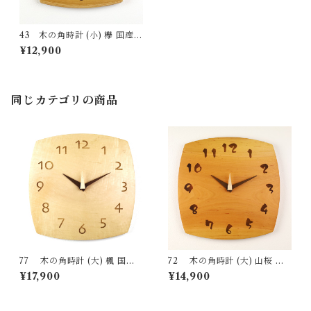
43 木の角時計 (小) 欅 国産
一点物 SWING オリジナル 無
¥12,900
垢 新築祝い 結婚祝い ナチュラ
ル made in Japan made in Hi
da Takayama
同じカテゴリの商品
77 木の角時計 (大) 楓 国産
72 木の角時計 (大) 山桜 国
一点物 SWING オリジナル 無
産 一点物 SWING オリジナル
¥17,900
¥14,900
垢 新築祝い 結婚祝い ナチュラ
無垢 新築祝い 結婚祝い ナチュ
ル made in Japan made in Hi
ラル made in Japan made in
da Takayama
Hida Takayama