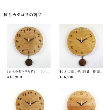
チュラル made in Japan mad
e in Hida Takayama
同じカテゴリの商品
36 木の振り子丸時計 クルミ
40 木の振り子丸時計 欅 国産
国産 一点物 SWING オリジナ
一点物 SWING オリジナル 無
¥16,900
¥16,900
ル 無垢 新築祝い 結婚祝い ナ
垢 新築祝い 結婚祝い ナチュラ
チュラル made in Japan mad
ル made in Japan made in Hi
e in Hida Takayama
da Takayama