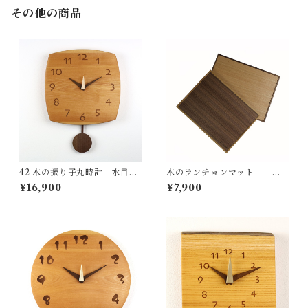
その他の商品
42 木の振り子丸時計 水目桜
木のランチョンマット
国産 一点物 SWING オリジナ
テーブルウェア 国産 一点物 オ
¥16,900
¥7,900
ル 無垢 新築祝い 結婚祝い ナ
リジナル 無垢 ナチュラル ma
チュラル made in Japan mad
de in Japan made in Hida Ta
e in Hida Takayama
kayama