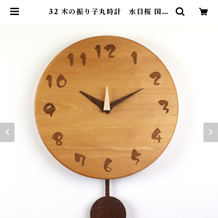
32 木の振り子丸時計 水目桜 国産
一点物 SWING オリジナル 無垢
新築祝い 結婚祝い ナチュラル mad
e in Japan made in Hida Tak
ayama | SWING ONLINE SH
OP