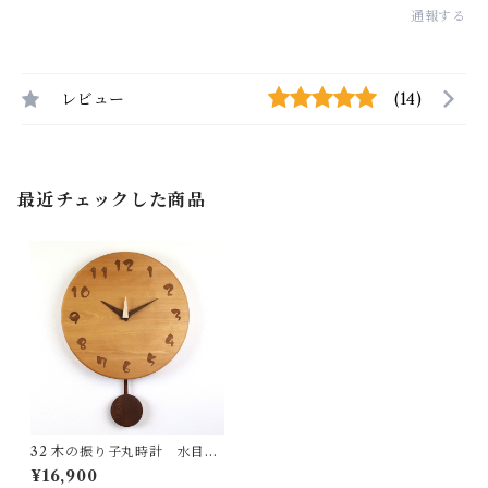
通報する
レビュー
(14)
最近チェックした商品
32 木の振り子丸時計 水目桜
国産 一点物 SWING オリジナ
¥16,900
ル 無垢 新築祝い 結婚祝い ナ