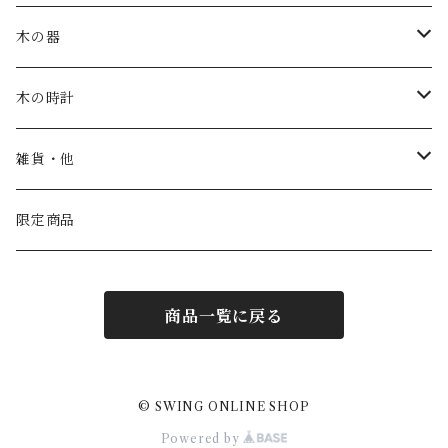
木の器
お皿・鉢
木の時計
カップ
一枚板時計
雑貨・他
トレー
振り子時計
こども家具
限定商品
汁椀
丸時計
商品一覧に戻る
茶碗
角時計
コースター
置き時計
© SWING ONLINE SHOP
Powered by