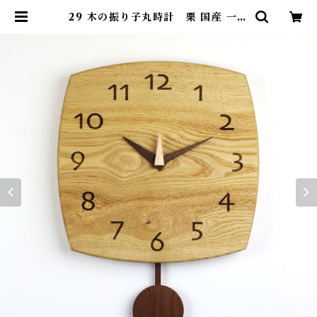
29 木の振り子丸時計 栗 国産 一点
物 SWING オリジナル 無垢 新築
祝い 結婚祝い ナチュラル made i
n Japan made in Hida Takay
ama | SWING ONLINE SHOP