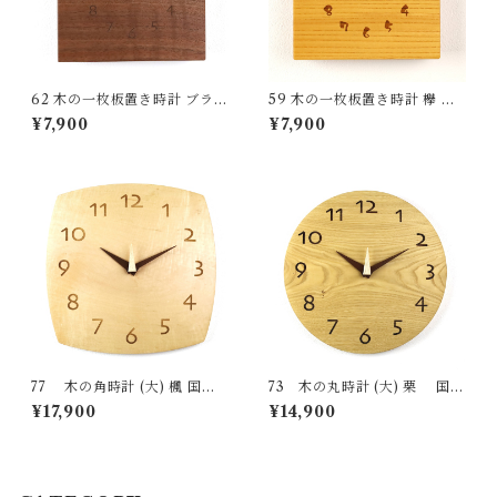
62 木の一枚板置き時計 ブラッ
59 木の一枚板置き時計 欅 国
クウォールナット 国産 一点物
産 一点物 SWING オリジナル
¥7,900
¥7,900
SWING オリジナル 無垢 新築
無垢 新築祝い 結婚祝い ナチュ
祝い 結婚祝い ナチュラル ma
ラル made in Japan made in
de in Japan made in Hida Ta
Hida Takayama
kayama
77 木の角時計 (大) 楓 国産
73 木の丸時計 (大) 栗 国産
一点物 SWING オリジナル 無
一点物 SWING オリジナル 無
¥17,900
¥14,900
垢 新築祝い 結婚祝い ナチュラ
垢 新築祝い 結婚祝い ナチュラ
ル made in Japan made in Hi
ル made in Japan made in Hi
da Takayama
da Takayama