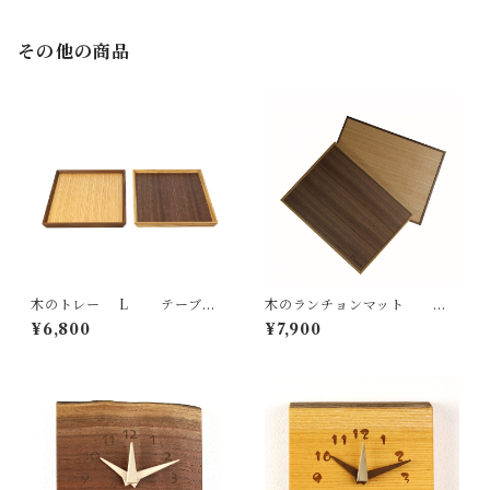
e in Hida Takayama
Hida Takayama
その他の商品
木のトレー L テーブル
木のランチョンマット
ウェア 国産 一点物 オリジナル
テーブルウェア 国産 一点物 オ
¥6,800
¥7,900
無垢 ナチュラル made in Japa
リジナル 無垢 ナチュラル ma
n made in Hida Takayama
de in Japan made in Hida Ta
kayama