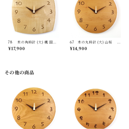
78 木の角時計 (大) 楓 国産
67 木の丸時計 (大) 山桜 国
一点物 SWING オリジナル 無
産 一点物 SWING オリジナル
¥17,900
¥14,900
垢 新築祝い 結婚祝い ナチュラ
無垢 新築祝い 結婚祝い ナチュ
ル made in Japan made in Hi
ラル made in Japan made in
da Takayama
Hida Takayama
その他の商品