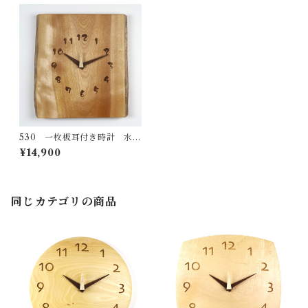
530 一枚板耳付き時計 水目
桜20 国産 一点物 SWING オ
¥14,900
リジナル 無垢 新築祝い 結婚祝
い ナチュラル made in Japan
made in Hida Takayama
同じカテゴリの商品