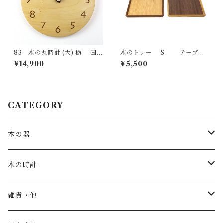
83 木の丸時計 (大) 栃 国
木のトレー S テーブル
産 一点物 SWING オリジナル
ウェア 国産 一点物 オリジナル
¥14,900
¥5,500
無垢 新築祝い 結婚祝い ナチュ
無垢 ナチュラル made in Japa
ラル made in Japan made in
n made in Hida Takayama
Hida Takayama
CATEGORY
木の器
お皿・鉢
木の時計
カップ
一枚板時計
雑貨・他