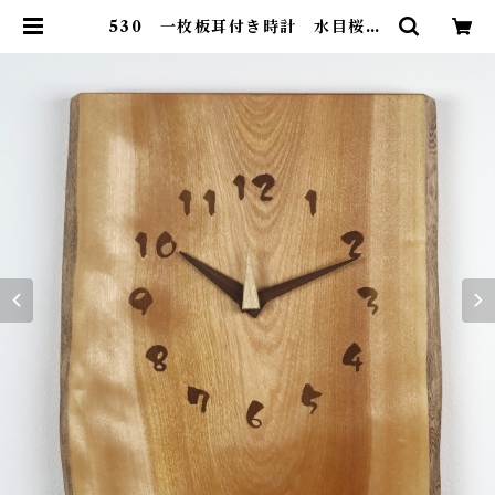
530 一枚板耳付き時計 水目桜20
国産 一点物 SWING オリジナル
無垢 新築祝い 結婚祝い ナチュラル
made in Japan made in Hida
Takayama | SWING ONLINE
SHOP