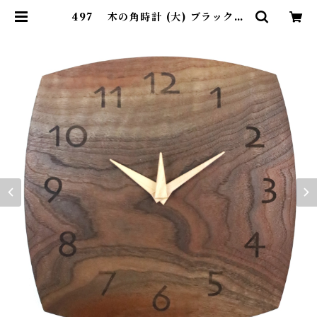
497 木の角時計 (大) ブラックウ
ォールナット 国産 一点物 SWING
オリジナル 無垢 新築祝い 結婚祝い
ナチュラル made in Japan mad
e in Hida Takayama | SWIN
G ONLINE SHOP