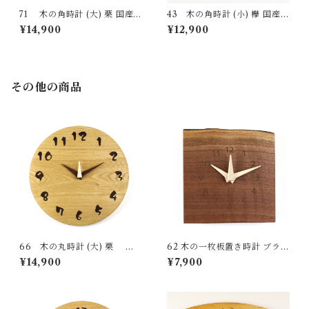
71 木の角時計 (大) 栗 国産
43 木の角時計 (小) 欅 国産
一点物 SWING オリジナル 無
一点物 SWING オリジナル 無
¥14,900
¥12,900
垢 新築祝い 結婚祝い ナチュラ
垢 新築祝い 結婚祝い ナチュラ
ル made in Japan made in Hi
ル made in Japan made in Hi
da Takayama
da Takayama
その他の商品
66 木の丸時計 (大) 栗 国
62 木の一枚板置き時計 ブラッ
産 一点物 SWING オリジナル
クウォールナット 国産 一点物
¥14,900
¥7,900
無垢 新築祝い 結婚祝い ナチュ
SWING オリジナル 無垢 新築
ラル made in Japan made in
祝い 結婚祝い ナチュラル ma
Hida Takayama
de in Japan made in Hida Ta
kayama