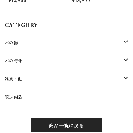
¥12,900
¥13,900
新築祝い 結婚祝い ナチュラル
垢 新築祝い 結婚祝い ナチュラ
made in Japan made in Hida
ル made in Japan made in Hi
Takayama
da Takayama
CATEGORY
木の器
お皿・鉢
木の時計
カップ
一枚板時計
雑貨・他
トレー
振り子時計
こども家具
限定商品
汁椀
丸時計
商品一覧に戻る