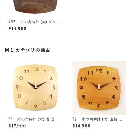
497 木の角時計 (大) ブラッ
クウォールナット 国産 一点物
¥14,900
SWING オリジナル 無垢 新築
祝い 結婚祝い ナチュラル ma
de in Japan made in Hida Ta
kayama
同じカテゴリの商品
77 木の角時計 (大) 楓 国産
72 木の角時計 (大) 山桜 国
一点物 SWING オリジナル 無
産 一点物 SWING オリジナル
¥17,900
¥14,900
垢 新築祝い 結婚祝い ナチュラ
無垢 新築祝い 結婚祝い ナチュ
ル made in Japan made in Hi
ラル made in Japan made in