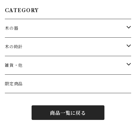
CATEGORY
木の器
お皿・鉢
木の時計
カップ
一枚板時計
雑貨・他
トレー
振り子時計
こども家具
限定商品
汁椀
丸時計
商品一覧に戻る
茶碗
角時計