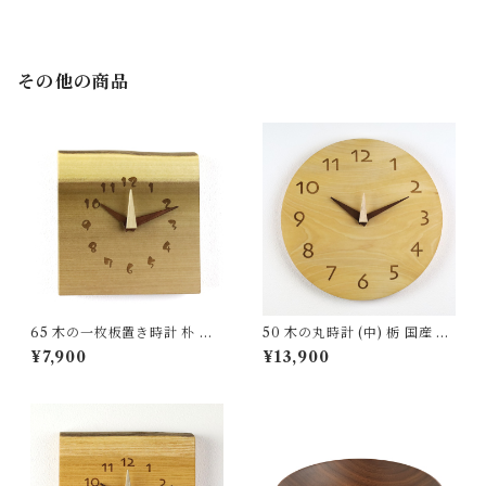
ル made in Japan made in Hi
ラル made in Japan made in
da Takayama
Hida Takayama
その他の商品
65 木の一枚板置き時計 朴 国
50 木の丸時計 (中) 栃 国産 一
産 一点物 SWING オリジナル
点物 SWING オリジナル 無垢
¥7,900
¥13,900
無垢 新築祝い 結婚祝い ナチュ
新築祝い 結婚祝い ナチュラル
ラル made in Japan made in
made in Japan made in Hida
Hida Takayama
Takayama