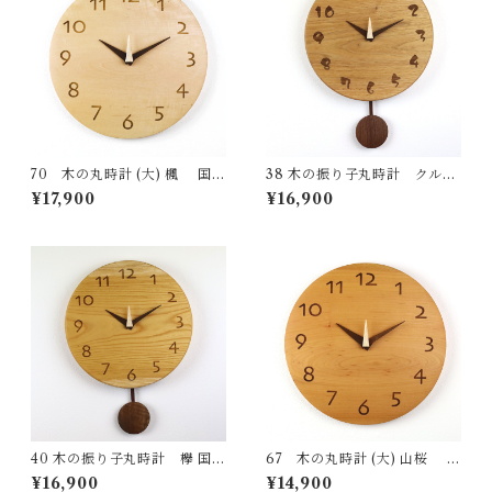
70 木の丸時計 (大) 楓 国産
38 木の振り子丸時計 クルミ
一点物 SWING オリジナル 無
国産 一点物 SWING オリジナ
¥17,900
¥16,900
垢 新築祝い 結婚祝い ナチュラ
ル 無垢 新築祝い 結婚祝い ナ
ル made in Japan made in Hi
チュラル made in Japan mad
da Takayama
e in Hida Takayama
40 木の振り子丸時計 欅 国産
67 木の丸時計 (大) 山桜 国
一点物 SWING オリジナル 無
産 一点物 SWING オリジナル
¥16,900
¥14,900
垢 新築祝い 結婚祝い ナチュラ
無垢 新築祝い 結婚祝い ナチュ