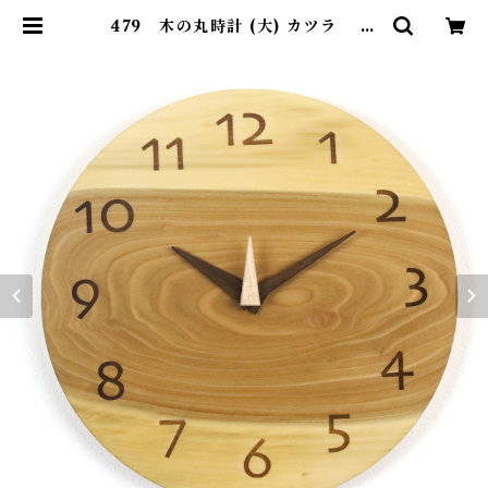
479 木の丸時計 (大) カツラ 国
産 一点物 SWING オリジナル 無
垢 新築祝い 結婚祝い ナチュラル m
ade in Japan made in Hida T
akayama | SWING ONLINE S
HOP