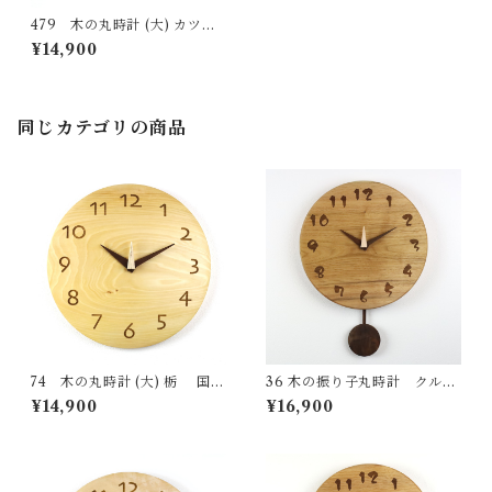
479 木の丸時計 (大) カツ
ラ 国産 一点物 SWING オ
¥14,900
リジナル 無垢 新築祝い 結婚祝
い ナチュラル made in Japan
made in Hida Takayama
同じカテゴリの商品
74 木の丸時計 (大) 栃 国産
36 木の振り子丸時計 クルミ
一点物 SWING オリジナル 無
国産 一点物 SWING オリジナ
¥14,900
¥16,900
垢 新築祝い 結婚祝い ナチュラ
ル 無垢 新築祝い 結婚祝い ナ
ル made in Japan made in Hi
チュラル made in Japan mad
da Takayama
e in Hida Takayama