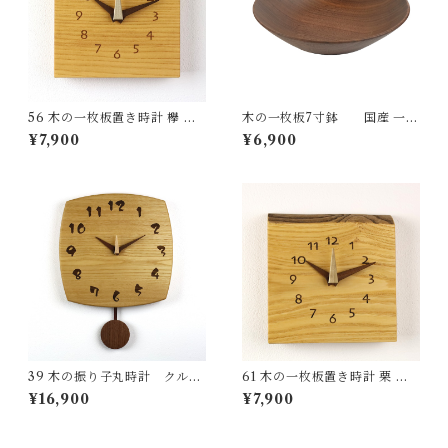
56 木の一枚板置き時計 欅 国
木の一枚板7寸鉢 国産 一点
産 一点物 SWING オリジナル
物 SWING オリジナル テーブ
¥7,900
¥6,900
無垢 新築祝い 結婚祝い ナチュ
ルウェア 木の器 無垢 ナチュラ
ラル made in Japan made in
ル made in Japan made in Hi
Hida Takayama
da Takayama
39 木の振り子丸時計 クルミ
61 木の一枚板置き時計 栗 国
国産 一点物 SWING オリジナ
産 一点物 SWING オリジナル
¥16,900
¥7,900
ル 無垢 新築祝い 結婚祝い ナ
無垢 新築祝い 結婚祝い ナチュ
チュラル made in Japan mad
ラル made in Japan made in
e in Hida Takayama
Hida Takayama